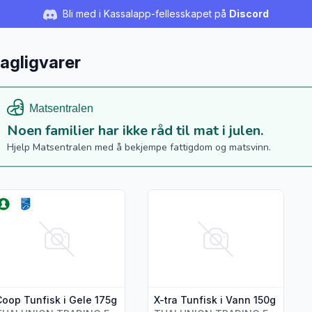
Bli med i Kassalapp-fellesskapet på
Discord
agligvarer
Noen familier har ikke råd til mat i julen.
Hjelp Matsentralen med å bekjempe fattigdom og matsvinn.
s flere detaljer for produktet "Coop Tunfisk i Gele 175g"
Vis flere detaljer for produktet "
Coop Tunfisk i Gele 175g
X-tra Tunfisk i Vann 150g