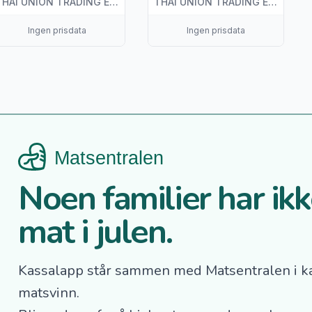
THAI UNION TRADING EUROPE B.V.
THAI UNION TRADING EUROPE B.V.
Ingen prisdata
Ingen prisdata
Noen familier har ikke
mat i julen.
Kassalapp står sammen med Matsentralen i k
matsvinn.