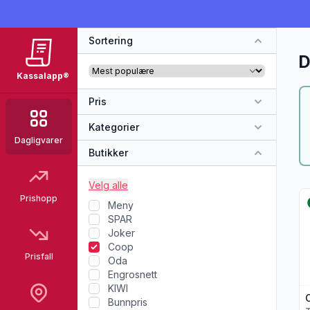
Sortering
D
Kassalapp®
Pris
Kategorier
Dagligvarer
Butikker
Velg alle
Vi
Prishopp
Meny
SPAR
Joker
Coop
Prisfall
Oda
Engrosnett
KIWI
Bunnpris