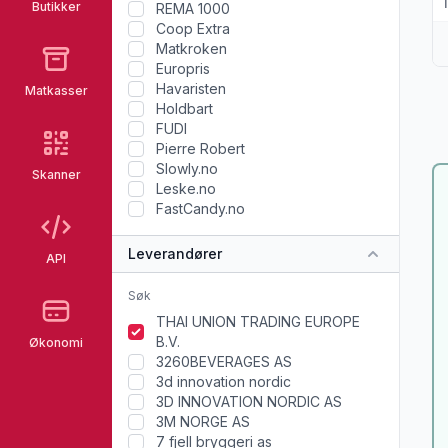
Butikker
REMA 1000
Coop Extra
Matkroken
Europris
Havaristen
Matkasser
Holdbart
FUDI
Pierre Robert
Slowly.no
Skanner
Leske.no
FastCandy.no
Leverandører
API
THAI UNION TRADING EUROPE
B.V.
Økonomi
3260BEVERAGES AS
3d innovation nordic
3D INNOVATION NORDIC AS
3M NORGE AS
7 fjell bryggeri as