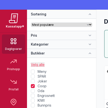
Sortering
D
Kassalapp®
Pris
Kategorier
Dagligvarer
Butikker
Velg alle
Vi
Prishopp
Meny
SPAR
Joker
Coop
Prisfall
Oda
Engrosnett
KIWI
Bunnpris