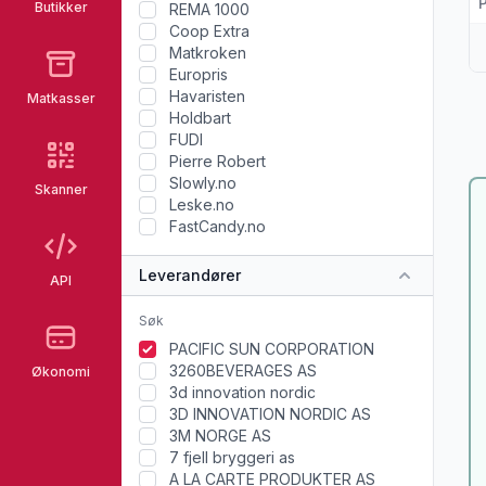
Butikker
REMA 1000
Coop Extra
Matkroken
Europris
Havaristen
Matkasser
Holdbart
FUDI
Pierre Robert
Slowly.no
Skanner
Leske.no
FastCandy.no
Leverandører
API
PACIFIC SUN CORPORATION
3260BEVERAGES AS
Økonomi
3d innovation nordic
3D INNOVATION NORDIC AS
3M NORGE AS
7 fjell bryggeri as
A LA CARTE PRODUKTER AS