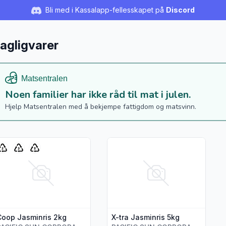
Bli med i Kassalapp-fellesskapet på
Discord
agligvarer
Noen familier har ikke råd til mat i julen.
Hjelp Matsentralen med å bekjempe fattigdom og matsvinn.
s flere detaljer for produktet "Coop Jasminris 2kg"
Vis flere detaljer for produktet "
Coop Jasminris 2kg
X-tra Jasminris 5kg