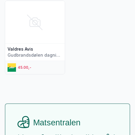
Vis flere detaljer for produktet "Valdres Avis"
Valdres Avis
Gudbrandsdølen dagningen
45.00,-