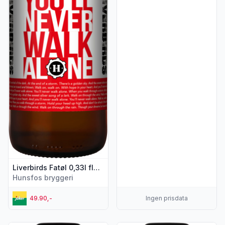
Liverbirds Fatøl 0,33l flaske Hunsfos Bryggeri
Hunsfos bryggeri
49.90,-
Ingen prisdata