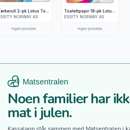
Tørkerull 2-pk Lotus Torky
Toalettpapir 18-pk Lotus Classic
ESSITY NORWAY AS
ESSITY NORWAY AS
Ingen prisdata
Ingen prisdata
Noen familier har ikke
mat i julen.
Kassalapp står sammen med Matsentralen i k