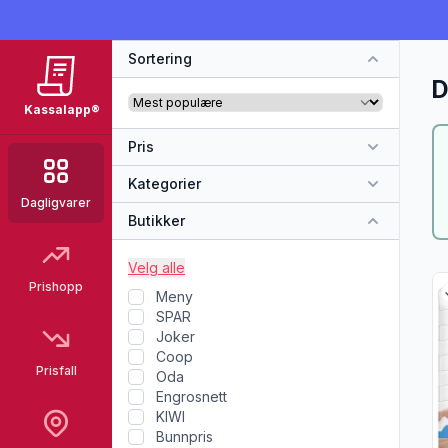
Sortering
D
Kassalapp®
Pris
Kategorier
Dagligvarer
Butikker
Velg alle
Vi
Prishopp
Meny
SPAR
Joker
Coop
Prisfall
Oda
Engrosnett
KIWI
Bunnpris