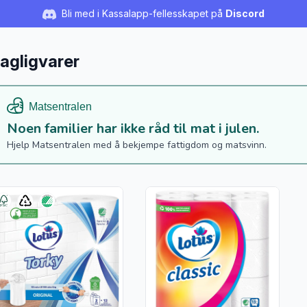
Bli med i Kassalapp-fellesskapet på
Discord
agligvarer
Noen familier har ikke råd til mat i julen.
Hjelp Matsentralen med å bekjempe fattigdom og matsvinn.
s flere detaljer for produktet "Tørkerull 2-pk Lotus Torky"
Vis flere detaljer for produktet "