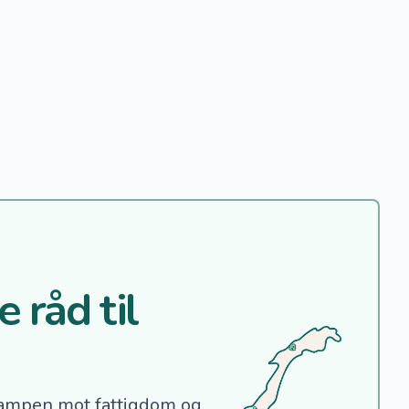
 råd til
ampen mot fattigdom og