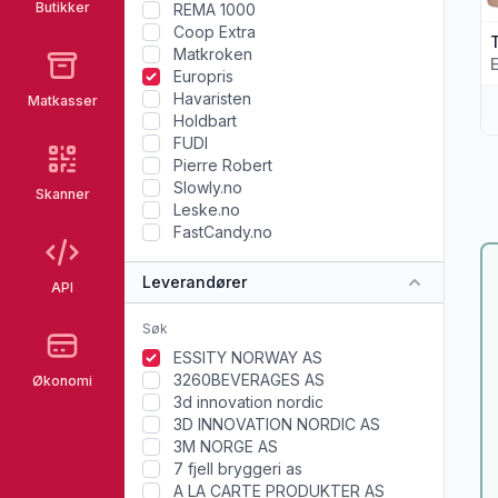
Butikker
REMA 1000
Coop Extra
Matkroken
Europris
Havaristen
Matkasser
Holdbart
FUDI
Pierre Robert
Slowly.no
Skanner
Leske.no
FastCandy.no
Leverandører
API
ESSITY NORWAY AS
3260BEVERAGES AS
Økonomi
3d innovation nordic
3D INNOVATION NORDIC AS
3M NORGE AS
7 fjell bryggeri as
A LA CARTE PRODUKTER AS