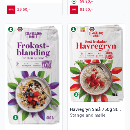
59.90,-
29.50,-
61.90,-
Vis flere detaljer for produktet "Frokostblanding 600g Stan
Vis flere detaljer for produk
Havregryn Små 750g Stangeland Mølle
Stangeland mølle