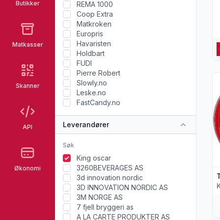
Butikker
REMA 1000
Coop Extra
Matkroken
Europris
Havaristen
Matkasser
Holdbart
FUDI
Pierre Robert
Vi
Slowly.no
Skanner
Leske.no
FastCandy.no
Leverandører
API
King oscar
3260BEVERAGES AS
Økonomi
3d innovation nordic
3D INNOVATION NORDIC AS
3M NORGE AS
7 fjell bryggeri as
A LA CARTE PRODUKTER AS