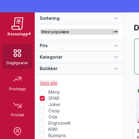
Sortering
D
Kassalapp®
Pris
Kategorier
Dagligvarer
Butikker
Velg alle
Vi
Prishopp
Meny
SPAR
Joker
Coop
Prisfall
Oda
Engrosnett
KIWI
Bunnpris