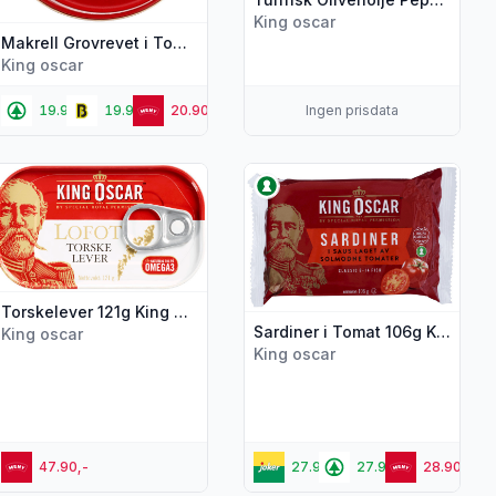
King oscar
Makrell Grovrevet i Tomat 100g King Oscar
King oscar
19.90,-
19.90,-
20.90,-
Ingen prisdata
Oscar"
Juleansjos Filet 150g King Oscar"
is flere detaljer for produktet "Torskelever 121g King Oscar"
Vis flere detaljer for produktet
Torskelever 121g King Oscar
Sardiner i Tomat 106g King Oscar
King oscar
King oscar
47.90,-
27.90,-
27.90,-
28.90,-