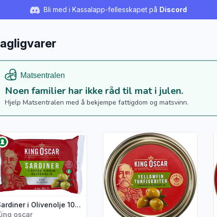
Bli med i Kassalapp-fellesskapet på
Discord
agligvarer
Noen familier har ikke råd til mat i julen.
Hjelp Matsentralen med å bekjempe fattigdom og matsvinn.
s flere detaljer for produktet "Sardiner i Olivenolje 106g King O
Vis flere detaljer for produktet 
V
Sardiner i Olivenolje 106g King Oscar
King oscar