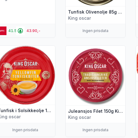
Tunfisk Olivenolje 85g King Oscar
King oscar
41.50,-
43.90,-
Ingen prisdata
s flere detaljer for produktet "Tunfisk i Solsikkeolje 160g King 
Vis flere detaljer for produktet "
V
Tunfisk i Solsikkeolje 160g King Oscar
Juleansjos Filet 150g King Oscar
King oscar
King oscar
Ingen prisdata
Ingen prisdata