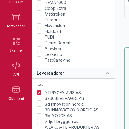
Butikker
REMA 1000
Coop Extra
Matkroken
Europris
Havaristen
Matkasser
Holdbart
FUDI
Pierre Robert
Slowly.no
Skanner
Leske.no
FastCandy.no
Leverandører
API
YTRINGEN AVIS AS
3260BEVERAGES AS
Økonomi
3d innovation nordic
3D INNOVATION NORDIC AS
3M NORGE AS
7 fjell bryggeri as
A LA CARTE PRODUKTER AS