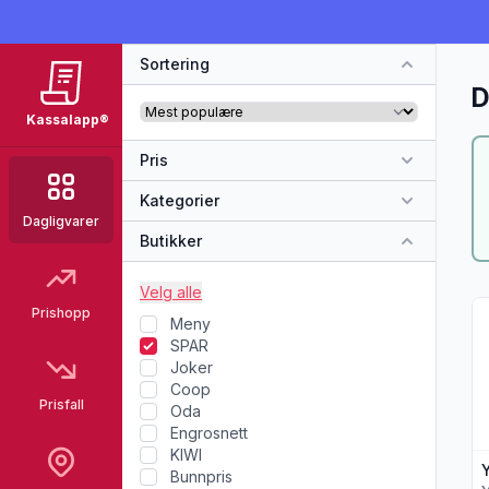
Sortering
D
Kassalapp®
Pris
Kategorier
Dagligvarer
Butikker
Velg alle
Vi
Prishopp
Meny
SPAR
Joker
Coop
Prisfall
Oda
Engrosnett
KIWI
Bunnpris