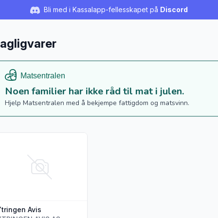
Bli med i Kassalapp-fellesskapet på
Discord
agligvarer
Noen familier har ikke råd til mat i julen.
Hjelp Matsentralen med å bekjempe fattigdom og matsvinn.
s flere detaljer for produktet "Ytringen Avis"
Ytringen Avis