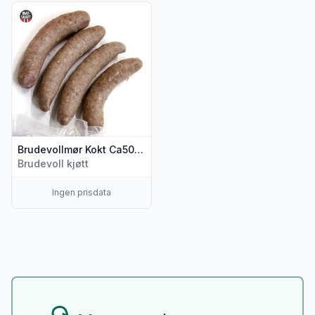
Vis flere detaljer for produktet "Brudevollmør Kokt Ca500g"
Brudevollmør Kokt Ca500g
Brudevoll kjøtt
Ingen prisdata