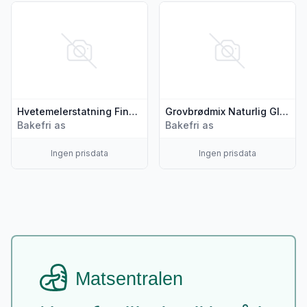
Vis flere detaljer for produktet "Hvetemelerstatning Finbakst
Vis flere detaljer for produkte
Hvetemelerstatning Finbakst/Mat Gl.Fri Bakefri
Grovbrødmix Naturlig Gl.Fri Bakefri
Bakefri as
Bakefri as
Ingen prisdata
Ingen prisdata