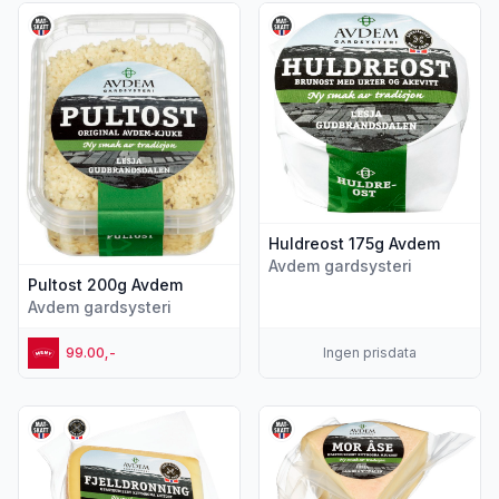
Vis flere detaljer for produktet "Pultost 200g Avdem"
Vis flere detaljer for produk
Huldreost 175g Avdem
Avdem gardsysteri
Pultost 200g Avdem
Avdem gardsysteri
99.00,-
Ingen prisdata
Vis flere detaljer for produktet "Fjelldronning Ca230g Avde
Vis flere detaljer for produ