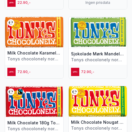
22.90,-
Ingen prisdata
Vis flere detaljer for produktet "Milk Chocolate Karamell 18
Vis flere detaljer for produk
Milk Chocolate Karamell 180g Tony's
Sjokolade Mørk Mandel Havsalt 180g Tony's
Tonys chocolonely norway
Tonys chocolonely norway
72.90,-
72.90,-
Vis flere detaljer for produktet "Milk Chocolate 180g Tony's
Vis flere detaljer for produk
Milk Chocolate Nougat 180g Tony's
Milk Chocolate 180g Tony's
Tonys chocolonely norway
Tonys chocolonely norway