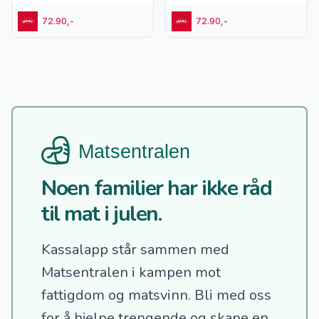
72.90,-
72.90,-
Noen familier har ikke råd
til mat i julen.
Kassalapp står sammen med
Matsentralen i kampen mot
fattigdom og matsvinn.
Bli med oss
for å hjelpe trengende og skape en