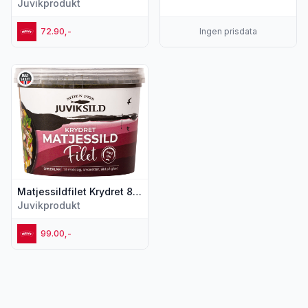
Juvikprodukt
72.90,-
Ingen prisdata
Vis flere detaljer for produktet "Matjessildfilet Krydret 800g 
Matjessildfilet Krydret 800g Juviksild
Juvikprodukt
99.00,-