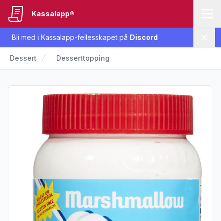
Kassalapp®
Bli med i Kassalapp-fellesskapet på
Discord
Lukk
Dessert
Desserttopping