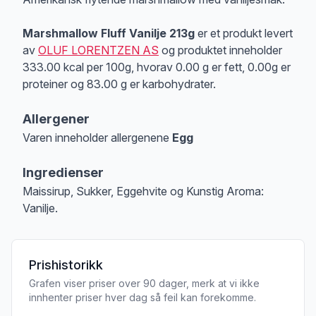
Marshmallow Fluff Vanilje 213g
er et produkt levert
av
OLUF LORENTZEN AS
og produktet inneholder
333.00 kcal per 100g, hvorav 0.00 g er fett, 0.00g er
proteiner og 83.00 g er karbohydrater.
Allergener
Varen inneholder allergenene
Egg
Merk
at denne informasjonen er bare til informasjon, sjekk pakkningen og 
Ingredienser
Maissirup, Sukker, Eggehvite og Kunstig Aroma:
Vanilje.
Prishistorikk
Grafen viser priser over 90 dager, merk at vi ikke
innhenter priser hver dag så feil kan forekomme.