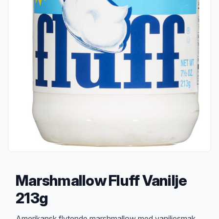
Marshmallow Fluff Vanilje
213g
Produktbeskrivelse
Amerikansk flytende marshmallow med vaniljesmak.