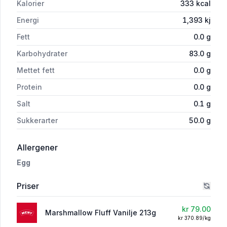
Kalorier
333
kcal
Energi
1,393
kj
Fett
0.0
g
Karbohydrater
83.0
g
Mettet fett
0.0
g
Protein
0.0
g
Salt
0.1
g
Sukkerarter
50.0
g
i 'Marshmallow Fluff Vanilje 213g'
Allergener
Egg
Priser
kr 79.00
Marshmallow Fluff Vanilje 213g
kr 370.89/kg