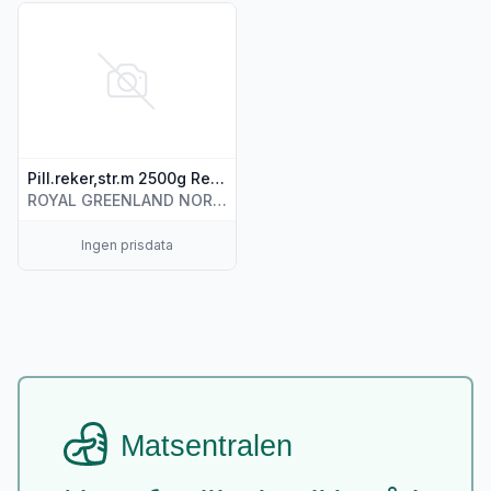
Vis flere detaljer for produktet "Pill.reker,str.m 2500g Reker"
Pill.reker,str.m 2500g Reker
ROYAL GREENLAND NORWAY AS
Ingen prisdata