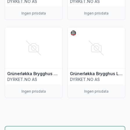
DYRKET.NO AS
DYRKET.NO AS
Ingen prisdata
Ingen prisdata
Vis flere detaljer for produktet "Grünerløkka Brygghus Hve
Vis flere detaljer for produk
Grünerløkka Brygghus Hverdags-ipa 330ml
Grünerløkka Brygghus Løkka Lys Pils 330ml
DYRKET.NO AS
DYRKET.NO AS
Ingen prisdata
Ingen prisdata