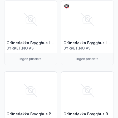
Vis flere detaljer for produktet "Grünerløkka Brygghus Løk
Vis flere detaljer for produk
Grünerløkka Brygghus Løkka Nøttebrun 330ml
Grünerløkka Brygghus Løkka Tropicana 330ml
DYRKET.NO AS
DYRKET.NO AS
Ingen prisdata
Ingen prisdata
Vis flere detaljer for produktet "Grünerløkka Brygghus Park
Vis flere detaljer for produ
Grünerløkka Brygghus Parken Pale Ale 330ml
Grünerløkka Brygghus Bringebææærlinerweisse 330ml