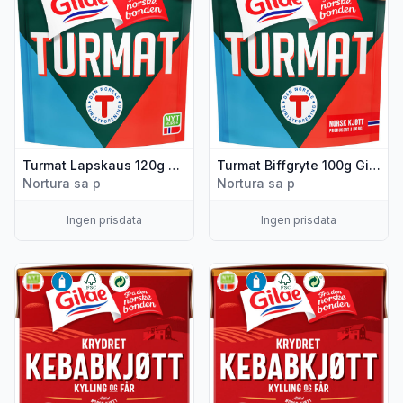
Turmat Lapskaus 120g Gilde
Turmat Biffgryte 100g Gilde
Nortura sa p
Nortura sa p
Ingen prisdata
Ingen prisdata
Vis flere detaljer for produktet "Kebabkjøtt 390g Gilde"
Vis flere detaljer for produkt