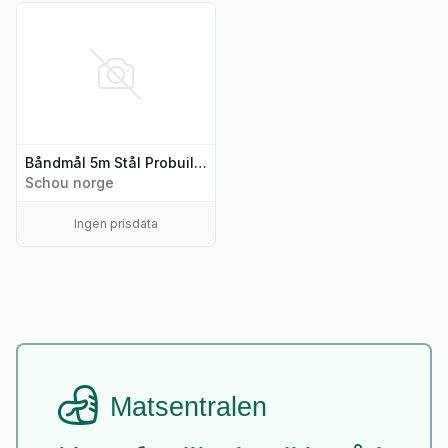
Vis flere detaljer for produktet "Båndmål 5m Stål Probuilder"
Båndmål 5m Stål Probuilder
Schou norge
Ingen prisdata