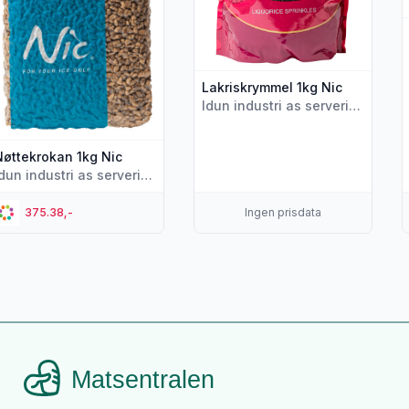
Lakriskrymmel 1kg Nic
Idun industri as servering
Nøttekrokan 1kg Nic
Idun industri as servering
375.38,-
Ingen prisdata