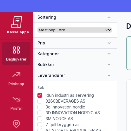
Sortering
D
Kassalapp®
Pris
Kategorier
Dagligvarer
Butikker
Leverandører
Vi
Prishopp
Idun industri as servering
3260BEVERAGES AS
3d innovation nordic
Prisfall
3D INNOVATION NORDIC AS
3M NORGE AS
7 fjell bryggeri as
A LA CARTE PRODUKTER AS