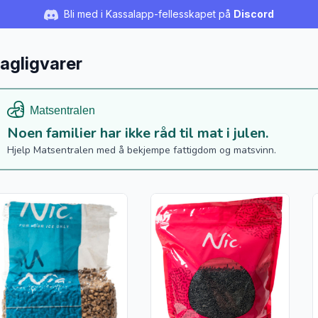
Bli med i Kassalapp-fellesskapet på
Discord
agligvarer
Noen familier har ikke råd til mat i julen.
Hjelp Matsentralen med å bekjempe fattigdom og matsvinn.
s flere detaljer for produktet "Nøttekrokan 1kg Nic"
Vis flere detaljer for produktet 
V