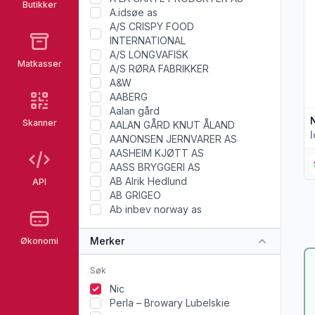
Butikker
A.idsøe as
A/S CRISPY FOOD
INTERNATIONAL
A/S LONGVAFISK
Matkasser
A/S RØRA FABRIKKER
A&W
AABERG
Aalan gård
Skanner
AALAN GÅRD KNUT ÅLAND
AANONSEN JERNVARER AS
AASHEIM KJØTT AS
AASS BRYGGERI AS
AB Alrik Hedlund
API
AB GRIGEO
Ab inbev norway as
Merker
Økonomi
Nic
Perla – Browary Lubelskie