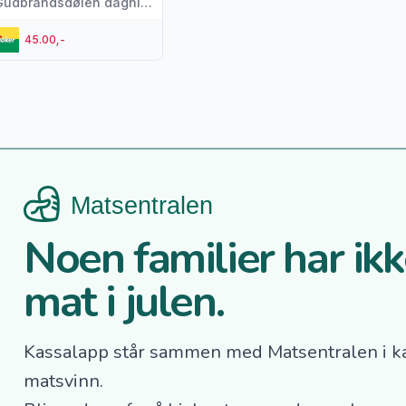
Gudbrandsdølen dagningen
45.00,-
Noen familier har ikke
mat i julen.
Kassalapp står sammen med Matsentralen i k
matsvinn.