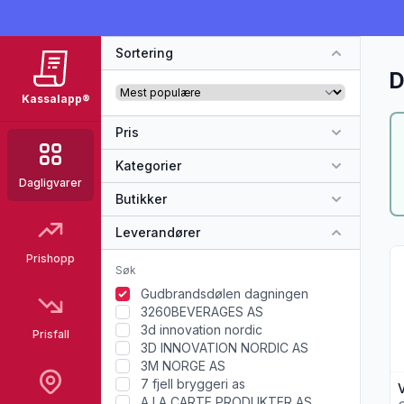
Sortering
D
Kassalapp®
Pris
Kategorier
Dagligvarer
Butikker
Leverandører
Vi
Prishopp
Gudbrandsdølen dagningen
3260BEVERAGES AS
3d innovation nordic
Prisfall
3D INNOVATION NORDIC AS
3M NORGE AS
7 fjell bryggeri as
A LA CARTE PRODUKTER AS