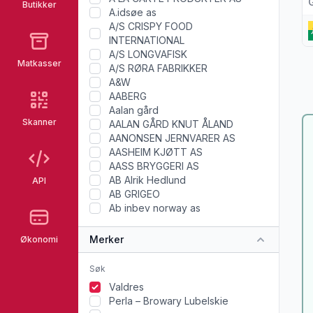
Butikker
A.idsøe as
A/S CRISPY FOOD
INTERNATIONAL
A/S LONGVAFISK
Matkasser
A/S RØRA FABRIKKER
A&W
AABERG
Aalan gård
Skanner
AALAN GÅRD KNUT ÅLAND
AANONSEN JERNVARER AS
AASHEIM KJØTT AS
AASS BRYGGERI AS
AB Alrik Hedlund
API
AB GRIGEO
Ab inbev norway as
Merker
Økonomi
Valdres
Perla – Browary Lubelskie