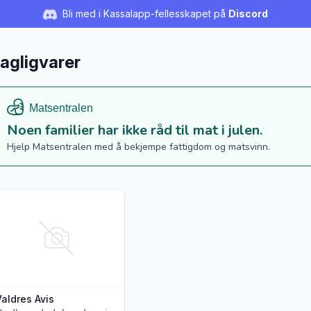
Bli med i Kassalapp-fellesskapet på
Discord
agligvarer
Noen familier har ikke råd til mat i julen.
Hjelp Matsentralen med å bekjempe fattigdom og matsvinn.
s flere detaljer for produktet "Valdres Avis"
Valdres Avis