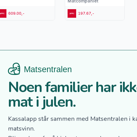
Matcompaniet
609.00,-
197.67,-
Noen familier har ikke
mat i julen.
Kassalapp står sammen med Matsentralen i k
matsvinn.