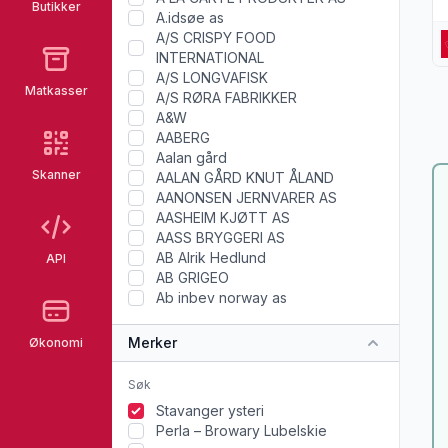
Butikker
A.idsøe as
A/S CRISPY FOOD
INTERNATIONAL
A/S LONGVAFISK
Matkasser
A/S RØRA FABRIKKER
A&W
AABERG
Aalan gård
Skanner
AALAN GÅRD KNUT ÅLAND
AANONSEN JERNVARER AS
AASHEIM KJØTT AS
AASS BRYGGERI AS
AB Alrik Hedlund
API
AB GRIGEO
Ab inbev norway as
Merker
Økonomi
Stavanger ysteri
Perla – Browary Lubelskie