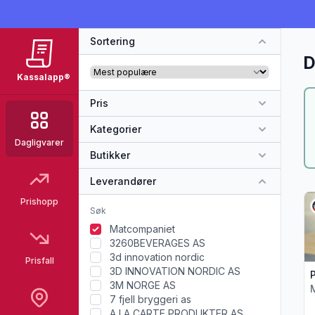
Sortering
D
Kassalapp®
Pris
Kategorier
Dagligvarer
Butikker
Leverandører
Vi
Prishopp
Matcompaniet
3260BEVERAGES AS
3d innovation nordic
Prisfall
3D INNOVATION NORDIC AS
3M NORGE AS
7 fjell bryggeri as
A LA CARTE PRODUKTER AS