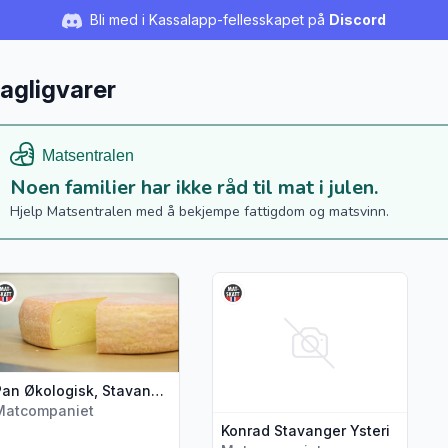
Bli med i Kassalapp-fellesskapet på
Discord
agligvarer
Noen familier har ikke råd til mat i julen.
Hjelp Matsentralen med å bekjempe fattigdom og matsvinn.
s flere detaljer for produktet "Pan Økologisk, Stavanger Ysteri"
Vis flere detaljer for produktet 
Pan Økologisk, Stavanger Ysteri
Matcompaniet
Konrad Stavanger Ysteri