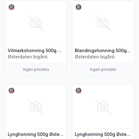
Vis flere detaljer for produktet "Vilmarkshonning 500g Øster
Vis flere detaljer for produk
Vilmarkshonning 500g Østerdalen
Blandingshonning 500g Østerdalen
Østerdalen bigård.
Østerdalen bigård.
Ingen prisdata
Ingen prisdata
Vis flere detaljer for produktet "Lynghonning 500g Østerdal
Vis flere detaljer for produk
Lynghonning 500g Østerdalen
Lynghonning 500g Østerdalen