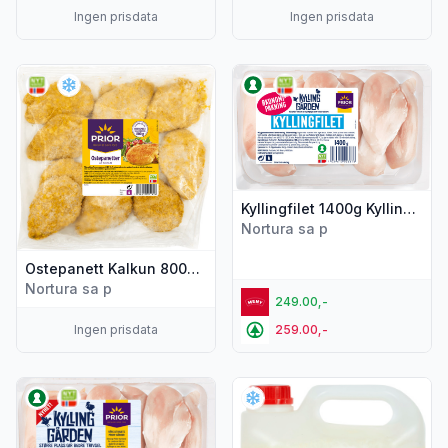
Ingen prisdata
Ingen prisdata
Vis flere detaljer for produktet "Ostepanett Kalkun 800g Prio
Vis flere detaljer for produkte
Kyllingfilet 1400g Kyllinggården
Nortura sa p
Ostepanett Kalkun 800g Prior
Nortura sa p
249.00,-
Ingen prisdata
259.00,-
Vis flere detaljer for produktet "Kyllingfilet Kyllinggården 1,1k
Vis flere detaljer for produkt