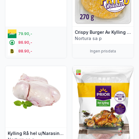
Crispy Burger Av Kylling 270g Prior
79.90,-
Nortura sa p
86.90,-
88.90,-
Ingen prisdata
Vis flere detaljer for produktet "Kylling Rå hel u/Narasin 10
Vis flere detaljer for produktet
Kylling Rå hel u/Narasin 10stk 900-1249g