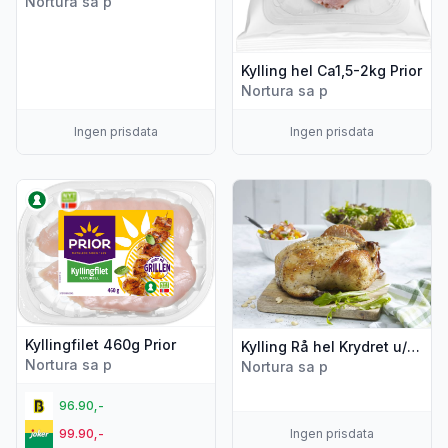
Nortura sa p
Kylling hel Ca1,5-2kg Prior
Nortura sa p
Ingen prisdata
Ingen prisdata
Vis flere detaljer for produktet "Kyllingfilet 460g Prior"
Vis flere detaljer for produkt
Kyllingfilet 460g Prior
Kylling Rå hel Krydret u/Narasin 10stk 900-1200g
Nortura sa p
Nortura sa p
96.90,-
99.90,-
Ingen prisdata