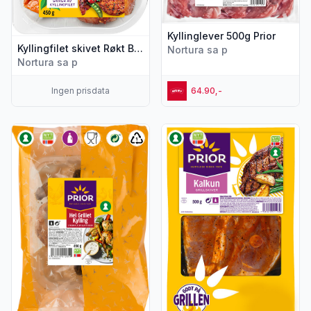
Kyllinglever 500g Prior
Kyllingfilet skivet Røkt Bbq 450g Prior
Nortura sa p
Nortura sa p
Ingen prisdata
64.90,-
Vis flere detaljer for produktet "Kylling hel Grillet 850g Prior"
Vis flere detaljer for produkte