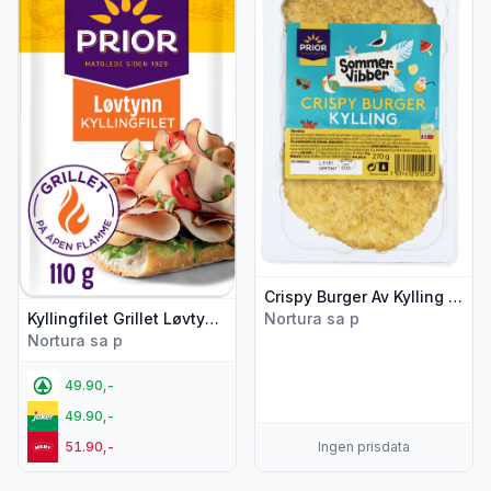
Crispy Burger Av Kylling 270g Prior
Kyllingfilet Grillet Løvtynn 110g Prior
Nortura sa p
Nortura sa p
49.90,-
49.90,-
51.90,-
Ingen prisdata