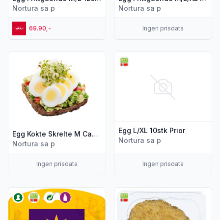
Nortura sa p
Nortura sa p
69.90,-
Ingen prisdata
Vis flere detaljer for produktet "Egg Kokte Skrelte M Ca70st
Vis flere detaljer for produkte
Egg L/XL 10stk Prior
Egg Kokte Skrelte M Ca70stk 3,7kg
Nortura sa p
Nortura sa p
Ingen prisdata
Ingen prisdata
Vis flere detaljer for produktet "Kyllingfilet Grillet Løvtynn 11
Vis flere detaljer for produkte