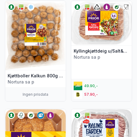
Vis flere detaljer for produktet "Kjøttboller Kalkun 800g Prio
Vis flere detaljer for produkte
Kyllingkjøttdeig u/Salt&Vann 400g Prior
Nortura sa p
Kjøttboller Kalkun 800g Prior
Nortura sa p
49.90,-
Ingen prisdata
57.90,-
Vis flere detaljer for produktet "Crispy Sticks Kylling 230g Pr
Vis flere detaljer for produkt