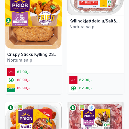
Kyllingkjøttdeig u/Salt&Vann 400g Kyllinggården
Nortura sa p
Crispy Sticks Kylling 230g Prior
Nortura sa p
67.90,-
68.90,-
62.90,-
69.90,-
62.90,-
Vis flere detaljer for produktet "Kyllingfilet skivet Røkt Bbq 
Vis flere detaljer for produkte