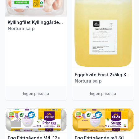
Kyllingfilet Kyllinggården 1,1kg Prior
Nortura sa p
Eggehvite Fryst 2x5kg Kanne Prior
Nortura sa p
Ingen prisdata
Ingen prisdata
Vis flere detaljer for produktet "Egg Frittgående M/L 12stk Pr
Vis flere detaljer for produkt
Egg Frittgående M/L 12stk Prior
Egg Frittgående m/L/XL Solegg 12stk Prior