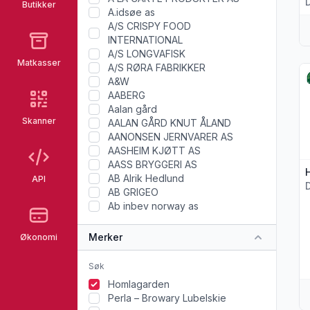
Butikker
A.idsøe as
A/S CRISPY FOOD
INTERNATIONAL
A/S LONGVAFISK
Matkasser
A/S RØRA FABRIKKER
Vi
A&W
AABERG
Aalan gård
Skanner
AALAN GÅRD KNUT ÅLAND
AANONSEN JERNVARER AS
AASHEIM KJØTT AS
AASS BRYGGERI AS
AB Alrik Hedlund
API
AB GRIGEO
Ab inbev norway as
Merker
Økonomi
Homlagarden
Perla – Browary Lubelskie