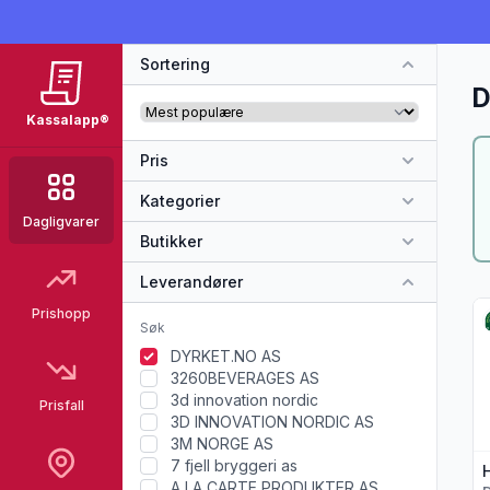
Sortering
D
Kassalapp®
Pris
Kategorier
Dagligvarer
Butikker
Leverandører
Vi
Prishopp
DYRKET.NO AS
3260BEVERAGES AS
3d innovation nordic
Prisfall
3D INNOVATION NORDIC AS
3M NORGE AS
7 fjell bryggeri as
A LA CARTE PRODUKTER AS