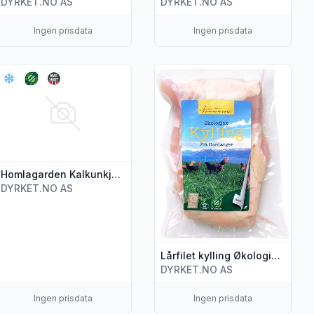
DYRKET.NO AS
DYRKET.NO AS
Ingen prisdata
Ingen prisdata
ger Øko 2-pk 300g"
"Homlagarden Hel Kylling Øko 1.9kg"
is flere detaljer for produktet "Homlagarden Kalkunkjøttdeig 
Vis flere detaljer for produktet "
Homlagarden Kalkunkjøttdeig 420g
DYRKET.NO AS
Lårfilet kylling Økologisk, ca. 500 g
DYRKET.NO AS
Ingen prisdata
Ingen prisdata