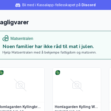
Bli med i Kassalapp-fellesskapet på
Discord
agligvarer
Noen familier har ikke råd til mat i julen.
Hjelp Matsentralen med å bekjempe fattigdom og matsvinn.
s flere detaljer for produktet "Homlagarden Kyllingbryst m/Ski
Vis flere detaljer for produktet
V
Homlagarden Kyllingbryst m/Skinn 290g
Homlagarden Kylling Wok/skivet 400g