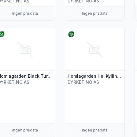
DYRKET.NO AS
DYRKET.NO AS
Ingen prisdata
Ingen prisdata
s flere detaljer for produktet "Homlagarden Black Turkey Bur
Vis flere detaljer for produktet 
V
Homlagarden Black Turkey Burger Øko 2-pk 300g
Homlagarden Hel Kylling Øko 1.9kg
DYRKET.NO AS
DYRKET.NO AS
Ingen prisdata
Ingen prisdata