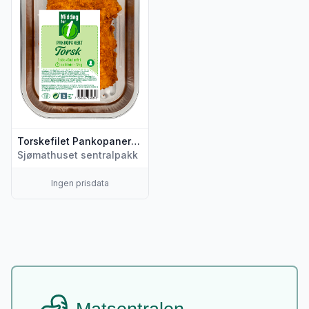
Torskefilet Pankopanert 175g Billig Middag
Sjømathuset sentralpakk
Ingen prisdata