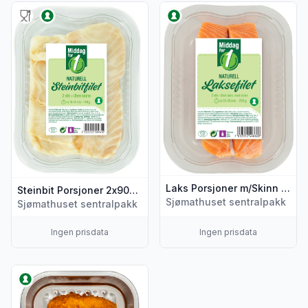
Vis flere detaljer for produktet "Steinbit Porsjoner 2x90g Bil
Vis flere detaljer for produkt
Laks Porsjoner m/Skinn 2x100g Billig Middag
Steinbit Porsjoner 2x90g Billig Middag
Sjømathuset sentralpakk
Sjømathuset sentralpakk
Ingen prisdata
Ingen prisdata
Vis flere detaljer for produktet "Torskefilet Pankopanert 175