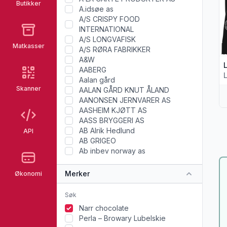
Butikker
A.idsøe as
A/S CRISPY FOOD
INTERNATIONAL
A/S LONGVAFISK
Matkasser
A/S RØRA FABRIKKER
A&W
AABERG
Aalan gård
Skanner
AALAN GÅRD KNUT ÅLAND
AANONSEN JERNVARER AS
AASHEIM KJØTT AS
AASS BRYGGERI AS
AB Alrik Hedlund
API
AB GRIGEO
Ab inbev norway as
Merker
Økonomi
Narr chocolate
Perla – Browary Lubelskie