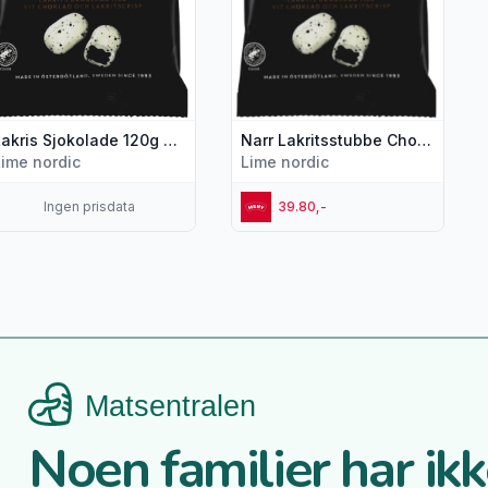
Lakris Sjokolade 120g Narr Chocolate
Narr Lakritsstubbe Chocolate 100g
Lime nordic
Lime nordic
Ingen prisdata
39.80,-
Noen familier har ikke