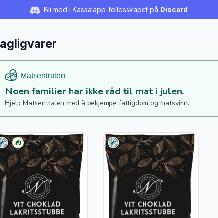
Bli med i Kassalapp-fellesskapet på
Discord
agligvarer
Noen familier har ikke råd til mat i julen.
Hjelp Matsentralen med å bekjempe fattigdom og matsvinn.
s flere detaljer for produktet "Lakris Sjokolade 120g Narr Choc
Vis flere detaljer for produktet 