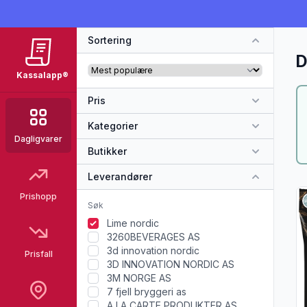
Sortering
D
Kassalapp®
Pris
Kategorier
Dagligvarer
Butikker
Leverandører
Vi
Prishopp
Lime nordic
3260BEVERAGES AS
3d innovation nordic
Prisfall
3D INNOVATION NORDIC AS
3M NORGE AS
7 fjell bryggeri as
A LA CARTE PRODUKTER AS