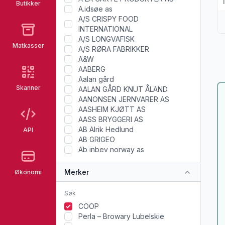
Butikker
A.idsøe as
A/S CRISPY FOOD
INTERNATIONAL
A/S LONGVAFISK
Matkasser
A/S RØRA FABRIKKER
A&W
AABERG
Aalan gård
Skanner
AALAN GÅRD KNUT ÅLAND
AANONSEN JERNVARER AS
AASHEIM KJØTT AS
AASS BRYGGERI AS
AB Alrik Hedlund
API
AB GRIGEO
Ab inbev norway as
Merker
Økonomi
COOP
Perla – Browary Lubelskie