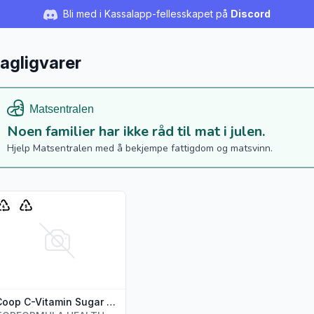
Bli med i Kassalapp-fellesskapet på
Discord
agligvarer
Noen familier har ikke råd til mat i julen.
Hjelp Matsentralen med å bekjempe fattigdom og matsvinn.
s flere detaljer for produktet "Coop C-Vitamin Sugar Free Ora
Coop C-Vitamin Sugar Free Orange T