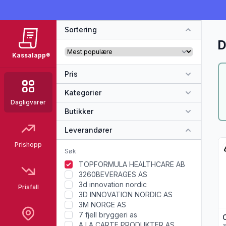
Sortering
D
Kassalapp®
Pris
Kategorier
Dagligvarer
Butikker
Leverandører
Vi
Prishopp
TOPFORMULA HEALTHCARE AB
3260BEVERAGES AS
3d innovation nordic
Prisfall
3D INNOVATION NORDIC AS
3M NORGE AS
7 fjell bryggeri as
A LA CARTE PRODUKTER AS