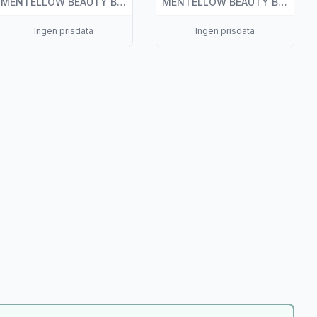
MENTELLOW BEAUTY BRANDS AS
MENTELLOW BEAUTY BRANDS AS
Ingen prisdata
Ingen prisdata
50g"
 "Bubblet Bath Fizzer Watermelon 150g"