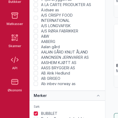
Butikker
A LA CARTE PRODUKTER AS
A.idsøe as
A/S CRISPY FOOD
INTERNATIONAL
Matkasser
A/S LONGVAFISK
Vi
A/S RØRA FABRIKKER
A&W
AABERG
Skanner
Aalan gård
AALAN GÅRD KNUT ÅLAND
AANONSEN JERNVARER AS
AASHEIM KJØTT AS
AASS BRYGGERI AS
API
AB Alrik Hedlund
AB GRIGEO
Ab inbev norway as
Økonomi
Merker
BUBBLET