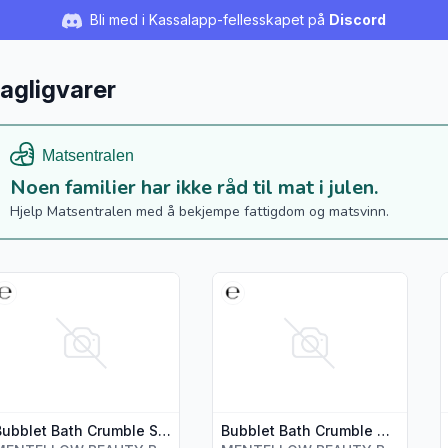
Bli med i Kassalapp-fellesskapet på
Discord
agligvarer
Noen familier har ikke råd til mat i julen.
Hjelp Matsentralen med å bekjempe fattigdom og matsvinn.
s flere detaljer for produktet "Bubblet Bath Crumble Strawberr
Vis flere detaljer for produktet
V
Bubblet Bath Crumble Strawberry 250g
Bubblet Bath Crumble Watermelon 250g