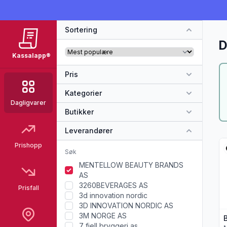
Sortering
D
Kassalapp®
Pris
Kategorier
Dagligvarer
Butikker
Leverandører
Vi
Prishopp
MENTELLOW BEAUTY BRANDS
AS
3260BEVERAGES AS
Prisfall
3d innovation nordic
3D INNOVATION NORDIC AS
3M NORGE AS
7 fjell bryggeri as