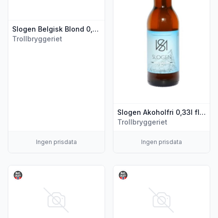
Slogen Belgisk Blond 0,5l flaske
Trollbryggeriet
Slogen Akoholfri 0,33l flaske
Trollbryggeriet
Ingen prisdata
Ingen prisdata
Vis flere detaljer for produktet "Slogen Lys Ale 4,7% 0,5l fl
Vis flere detaljer for produkt