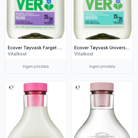
Ecover Tøyvask Farget Tøy 1l
Ecover Tøyvask Universal 1l
Vitalkost
Vitalkost
Ingen prisdata
Ingen prisdata
Vis flere detaljer for produktet "Ecover Tøymykner Eplebloms
Vis flere detaljer for produkt