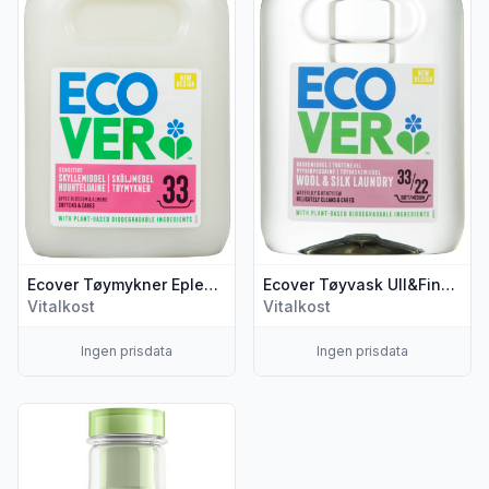
Ecover Tøymykner Epleblomst 1l
Ecover Tøyvask Ull&Finvask 1l
Vitalkost
Vitalkost
Ingen prisdata
Ingen prisdata
Vis flere detaljer for produktet "Multirengjøring All Purpose 