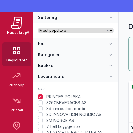
Sortering
D
Kassalapp®
Pris
Kategorier
Dagligvarer
Butikker
Leverandører
Vi
Prishopp
PRINCES POLSKA
3260BEVERAGES AS
3d innovation nordic
Prisfall
3D INNOVATION NORDIC AS
3M NORGE AS
7 fjell bryggeri as
X
A LA CARTE PRODUKTER AS