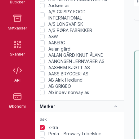
Butikker
A.idsøe as
A/S CRISPY FOOD
INTERNATIONAL
A/S LONGVAFISK
Matkasser
A/S RØRA FABRIKKER
A&W
AABERG
Aalan gård
Skanner
AALAN GÅRD KNUT ÅLAND
AANONSEN JERNVARER AS
AASHEIM KJØTT AS
AASS BRYGGERI AS
AB Alrik Hedlund
API
AB GRIGEO
Ab inbev norway as
Merker
Økonomi
x-tra
Perla – Browary Lubelskie