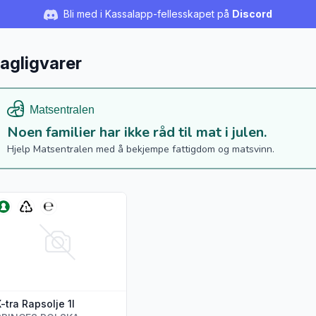
Bli med i Kassalapp-fellesskapet på
Discord
agligvarer
Noen familier har ikke råd til mat i julen.
Hjelp Matsentralen med å bekjempe fattigdom og matsvinn.
s flere detaljer for produktet "X-tra Rapsolje 1l"
-tra Rapsolje 1l