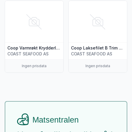
Vis flere detaljer for produktet "Coop Varmrøkt Krydderlaks i
Vis flere detaljer for produkt
Coop Varmrøkt Krydderlaks i Bit
Coop Laksefilet B Trim 0,7-1,8kg
COAST SEAFOOD AS
COAST SEAFOOD AS
Ingen prisdata
Ingen prisdata