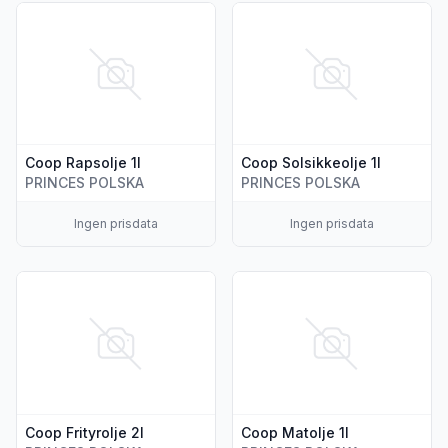
Vis flere detaljer for produktet "Coop Rapsolje 1l"
Vis flere detaljer for produkte
Coop Rapsolje 1l
Coop Solsikkeolje 1l
PRINCES POLSKA
PRINCES POLSKA
Ingen prisdata
Ingen prisdata
Vis flere detaljer for produktet "Coop Frityrolje 2l"
Vis flere detaljer for produkte
Coop Frityrolje 2l
Coop Matolje 1l