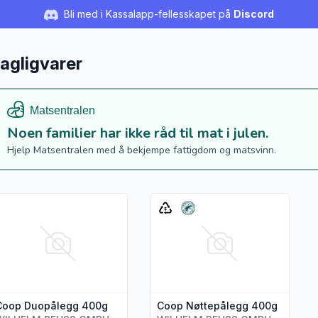
Bli med i Kassalapp-fellesskapet på
Discord
agligvarer
Noen familier har ikke råd til mat i julen.
Hjelp Matsentralen med å bekjempe fattigdom og matsvinn.
s flere detaljer for produktet "Coop Duopålegg 400g"
Vis flere detaljer for produktet
Coop Duopålegg 400g
Coop Nøttepålegg 400g