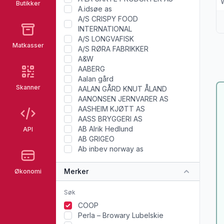
Butikker
A.idsøe as
A/S CRISPY FOOD
INTERNATIONAL
A/S LONGVAFISK
Matkasser
A/S RØRA FABRIKKER
A&W
AABERG
Aalan gård
Skanner
AALAN GÅRD KNUT ÅLAND
AANONSEN JERNVARER AS
AASHEIM KJØTT AS
AASS BRYGGERI AS
AB Alrik Hedlund
API
AB GRIGEO
Ab inbev norway as
Merker
Økonomi
COOP
Perla – Browary Lubelskie