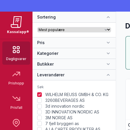
Sortering
D
Kassalapp®
Pris
Kategorier
Dagligvarer
Butikker
Leverandører
Vi
Prishopp
WILHELM REUSS GMBH & CO. KG
3260BEVERAGES AS
3d innovation nordic
Prisfall
3D INNOVATION NORDIC AS
3M NORGE AS
7 fjell bryggeri as
A LA CARTE PRODUKTER AS