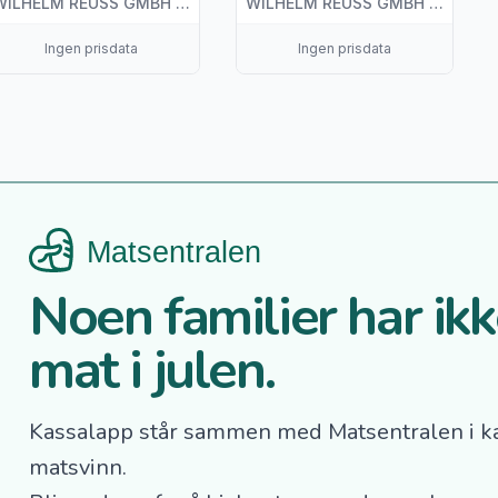
WILHELM REUSS GMBH & CO. KG
WILHELM REUSS GMBH & CO. KG
Ingen prisdata
Ingen prisdata
Noen familier har ikke
mat i julen.
Kassalapp står sammen med Matsentralen i k
matsvinn.