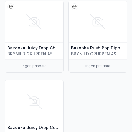
Vis flere detaljer for produktet "Bazooka Juicy Drop Chews
Vis flere detaljer for produk
Bazooka Juicy Drop Chews 67g
Bazooka Push Pop Dipperz 12g
BRYNILD GRUPPEN AS
BRYNILD GRUPPEN AS
Ingen prisdata
Ingen prisdata
Vis flere detaljer for produktet "Bazooka Juicy Drop Gummi
Bazooka Juicy Drop Gummies 57g