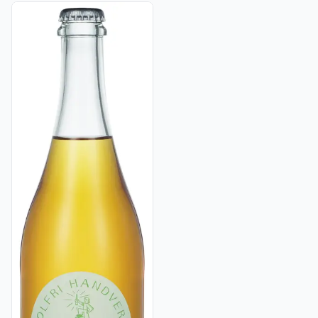
Vis flere detaljer for produktet "Frisider Granskudd, einebær 