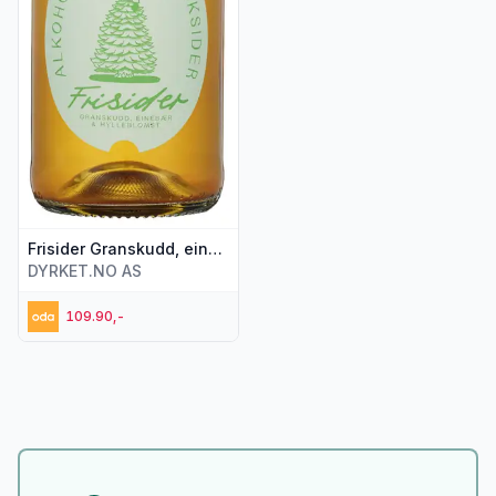
Frisider Granskudd, einebær og hylleblomst, 0,75 l
DYRKET.NO AS
109.90,-