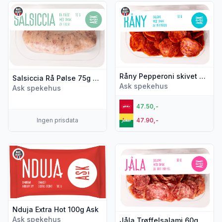
Vis flere detaljer for produktet "Salsiccia Rå Pølse 75g Sin
Vis flere detaljer for produkt
Råny Pepperoni skivet 60g Ask
Salsiccia Rå Pølse 75g Singelpakket Ask
Ask spekehus
Ask spekehus
47.50,-
Ingen prisdata
47.90,-
Vis flere detaljer for produktet "Nduja Extra Hot 100g Ask"
Vis flere detaljer for produkte
Nduja Extra Hot 100g Ask
Ask spekehus
Jåla Trøffelsalami 60g Ask