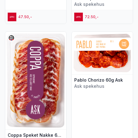
Ask spekehus
47.50,-
72.50,-
Vis flere detaljer for produktet "Coppa Speket Nakke 60g A
Vis flere detaljer for produkt
Pablo Chorizo 60g Ask
Ask spekehus
Coppa Speket Nakke 60g Ask