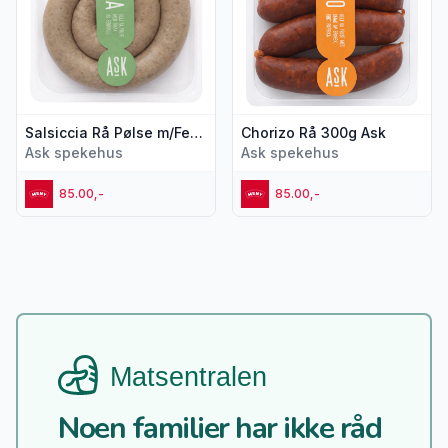
Salsiccia Rå Pølse m/Fennikel 300g Ask
Chorizo Rå 300g Ask
Ask spekehus
Ask spekehus
85.00,-
85.00,-
Noen familier har ikke råd