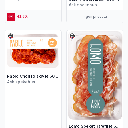
Ask spekehus
41.90,-
Ingen prisdata
Vis flere detaljer for produktet "Pablo Chorizo skivet 60g As
Vis flere detaljer for produkt
Pablo Chorizo skivet 60g Ask
Ask spekehus
Lomo Speket Ytrefilet 60g Ask