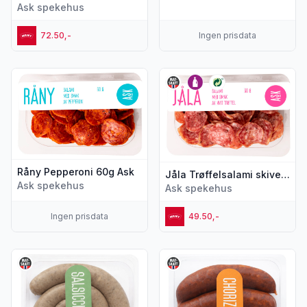
Ask spekehus
72.50,-
Ingen prisdata
Vis flere detaljer for produktet "Råny Pepperoni 60g Ask"
Vis flere detaljer for produkte
Råny Pepperoni 60g Ask
Jåla Trøffelsalami skivet 60g Ask
Ask spekehus
Ask spekehus
Ingen prisdata
49.50,-
Vis flere detaljer for produktet "Salsiccia Rå Pølse m/Fenni
Vis flere detaljer for produkt