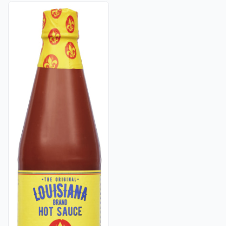
Vis flere detaljer for produktet "Hot Sauce Orginal 177ml Lo