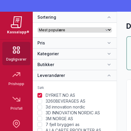
Sortering
D
Kassalapp®
Pris
Kategorier
Dagligvarer
Butikker
Leverandører
Vi
Prishopp
DYRKET.NO AS
3260BEVERAGES AS
3d innovation nordic
Prisfall
3D INNOVATION NORDIC AS
3M NORGE AS
7 fjell bryggeri as
A LA CARTE PRODUKTER AS