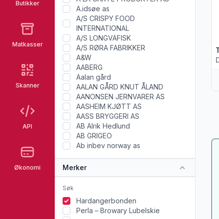
Butikker
A.idsøe as
A/S CRISPY FOOD
INTERNATIONAL
A/S LONGVAFISK
Matkasser
A/S RØRA FABRIKKER
A&W
AABERG
Aalan gård
Skanner
AALAN GÅRD KNUT ÅLAND
AANONSEN JERNVARER AS
AASHEIM KJØTT AS
AASS BRYGGERI AS
AB Alrik Hedlund
API
AB GRIGEO
Ab inbev norway as
Merker
Økonomi
Hardangerbonden
Perla – Browary Lubelskie