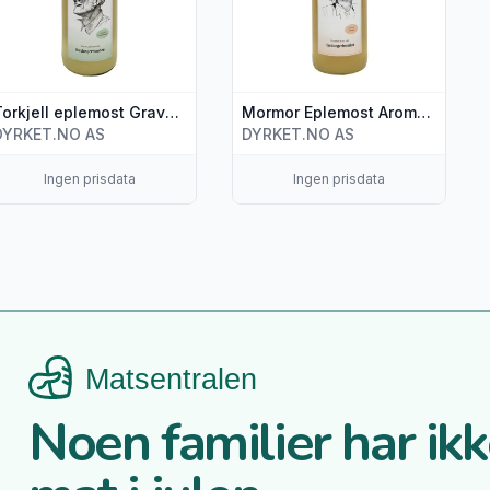
Torkjell eplemost Gravenstein, 750 ml
Mormor Eplemost Aroma, 750 ml
DYRKET.NO AS
DYRKET.NO AS
Ingen prisdata
Ingen prisdata
Noen familier har ikke