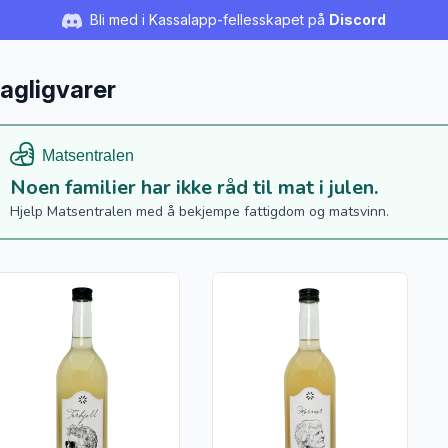
Bli med i Kassalapp-fellesskapet på
Discord
agligvarer
Noen familier har ikke råd til mat i julen.
Hjelp Matsentralen med å bekjempe fattigdom og matsvinn.
s flere detaljer for produktet "Torkjell eplemost Gravenstein, 7
Vis flere detaljer for produktet