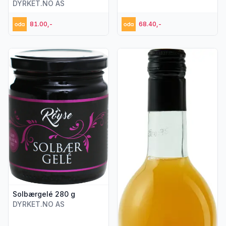
DYRKET.NO AS
81.00,-
68.40,-
Vis flere detaljer for produktet "Solbærgelé 280 g"
Vis flere detaljer for produkte
Solbærgelé 280 g
DYRKET.NO AS