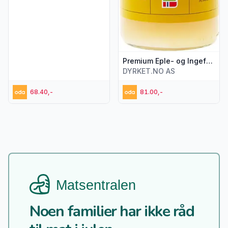
Premium Eple- og Ingefærjuice 0,75 l
DYRKET.NO AS
68.40,-
81.00,-
Noen familier har ikke råd