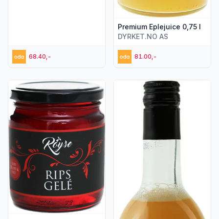
Premium Eplejuice 0,75 l
DYRKET.NO AS
68.40,-
81.00,-
Vis flere detaljer for produktet "Ripsgelé 280 g"
Vis flere detaljer for produkt